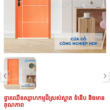
‹
›
ទ្វារឈើឧស្សាហកម្មដ៏ស្រស់ស្អាត ទំនើប និងមាន
គុណភាព