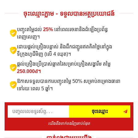
ចុះឈ្មោះភ្លាម - ទទួលបានអត្ថប្រយោជន៍
បញ្ចុះតម្លៃដល់
25%
នៅពេលរចនានិងដំឡើងប្រព័ន្ធ
ពេញលេញ។
ដោយផ្តល់គ្រឿងបន្លាស់ និងដឹកជញ្ជូនឥតគិតថ្លៃនៅក្នុង
ទីក្រុងហូជីមិញ (លើ 4 ឈុត)។
ផ្តល់គ្រឿងប្រើប្រាស់ឆ្លាតវៃសម្រាប់គ្រឿងសង្ហារឹម តម្លៃ
250.000đ។
ឱកាសទទួលបានការបញ្ចុះតម្លៃ 50% សម្រាប់គម្រោងធានា
ទៅរយៈពេល 5 ឆ្នាំ។
ចុះឈ្មោះ
យើងនឹងទាក់ទងវិញឆាប់បំផុត
ទាក់ទងជាមួយយើង