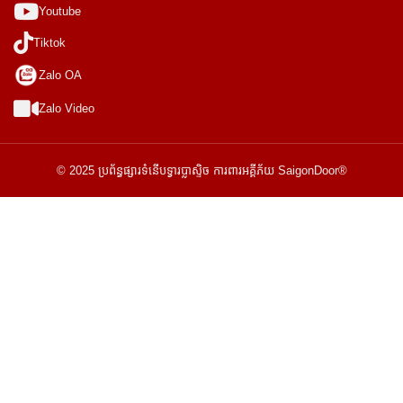
Youtube
Tiktok
Zalo OA
Zalo Video
© 2025 ប្រព័ន្ធផ្សារទំនើបទ្វារប្លាស្ទិច ការពារអគ្គីភ័យ SaigonDoor®