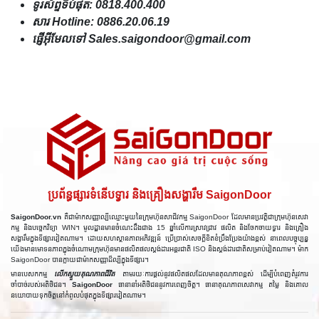
ទូរស័ព្ទទីបំផុត: 0818.400.400
សារ Hotline: 0886.20.06.19
ផ្ញើអ៊ីមែលទៅ Sales.saigondoor@gmail.com
ប្រព័ន្ធផ្សារទំនើបទ្វារ និងគ្រឿងសង្ហារឹម SaigonDoor
SaigonDoor.vn
គឺជាម៉ាកសញ្ញាល្បីឈ្មោះមួយនៃក្រុមហ៊ុនសាជីវកម្ម SaigonDoor ដែលមានប្រវត្តិជាក្រុមហ៊ុនសេវា
កម្ម និងបច្ចេកវិទ្យា WIN។ មូលដ្ឋានមានចំណេះដឹងជាង 15 ឆ្នាំលើការស្រាវជ្រាវ ផលិត និងចែកចាយទ្វារ និងគ្រឿង
សង្ហារឹមក្នុងទីផ្សារវៀតណាម។ ដោយសហស្ថានភាពអភិវឌ្ឍន៍ ប្រើប្រាស់សេចក្តីខិតខំប្រឹងប្រែងយ៉ាងខ្ពស់ នាពេលបច្ចុប្បន្ន
យើងមានមោទនភាពក្នុងចំណោមក្រុមហ៊ុនមានផលិតផលស្តង់ដារអន្ដរជាតិ ISO និងស្តង់ដារជាតិសម្រាប់វៀតណាម។ ម៉ាក
SaigonDoor បានក្លាយជាម៉ាកសញ្ញាដ៏ល្បីក្នុងទីផ្សារ។
មានបេសកកម្ម
លើកស្ទួយគុណភាពជីវិត
តាមរយៈការផ្តល់នូវផលិតផលដែលមានគុណភាពខ្ពស់ ដើម្បីបំពេញតំរូវការ
ចាំបាច់របស់អតិថិជន។
SaigonDoor
ធានានាំអតិថិជននូវការពេញចិត្ត។ ធានាគុណភាពសេវាកម្ម តម្លៃ និងគោល
នយោបាយទុកចិត្តនៅកំពូលបំផុតក្នុងទីផ្សារវៀតណាម។