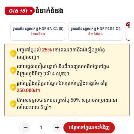
ទំនាក់ទំនង
ទ្វា
ទ្វារឈើឧស្សាហកម្ម HDF 6A-C1 (5)
ទ្វារឈើឧស្សាហកម្ម HDF P1R5-C9
ទំនាក់ទំនង
ទំនាក់ទំនង
បញ្ចុះតម្លៃដល់
25%
នៅពេលរចនានិងដំឡើងប្រព័ន្ធ
ពេញលេញ។
ដោយផ្តល់គ្រឿងបន្លាស់ និងដឹកជញ្ជូនឥតគិតថ្លៃនៅក្នុង
ទីក្រុងហូជីមិញ (លើ 4 ឈុត)។
ផ្តល់គ្រឿងប្រើប្រាស់ឆ្លាតវៃសម្រាប់គ្រឿងសង្ហារឹម តម្លៃ
250.000đ។
ឱកាសទទួលបានការបញ្ចុះតម្លៃ 50% សម្រាប់គម្រោងធានា
ទៅរយៈពេល 5 ឆ្នាំ។
បន្ថែមទៅក្នុងរទេះទំនិញ