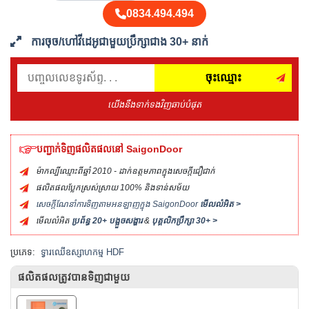
0834.494.494
ការចុច/ហៅវីដេអូជាមួយប្រឹក្សាជាង 30+ នាក់
ចុះឈ្មោះ
យើងនឹងទាក់ទងវិញឆាប់បំផុត
បញ្ជាក់ទិញផលិតផលនៅ SaigonDoor
ម៉ាកល្បីឈ្មោះពីឆ្នាំ 2010 - ដាក់ឧត្តមភាពក្នុងសេចក្ដីជឿជាក់
ផលិតផលប្លែកស្រស់ស្រាយ 100% និងទាន់សម័យ
សេចក្ដីណែនាំការទិញតាមអនឡាញក្នុង SaigonDoor
មើលលំអិត >
មើលលំអិត
ប្រព័ន្ធ 20+ បង្អួចសង្ហារ
&
បុគ្គលិកប្រឹក្សា 30+ >
ប្រភេទ:
ទ្វារឈើឧស្សាហកម្ម HDF
ផលិតផលត្រូវបានទិញជាមួយ