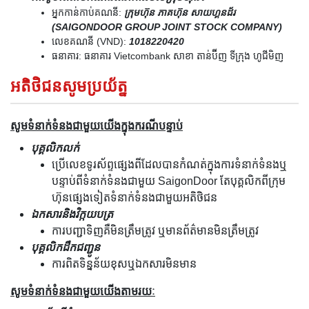
អ្នកកាន់កាប់គណនី:
ក្រុមហ៊ុន ភាគហ៊ុន សាយហ្គនដ័រ
(SAIGONDOOR GROUP JOINT STOCK COMPANY)
លេខគណនី (VND):
1018220420
ធនាគារ: ធនាគារ Vietcombank សាខា តាន់ប៊ីញ ទីក្រុង ហូជីមិញ
អតិថិជនសូមប្រយ័ត្ន
សូមទំនាក់ទំនងជាមួយយើងក្នុងករណីបន្ទាប់
បុគ្គលិកលក់
ប្រើលេខទូរស័ព្ទផ្សេងពីដែលបានកំណត់ក្នុងការទំនាក់ទំនងឬ
បន្ទាប់ពីទំនាក់ទំនងជាមួយ SaigonDoor តែបុគ្គលិកពីក្រុម
ហ៊ុនផ្សេងទៀតទំនាក់ទំនងជាមួយអតិថិជន
ឯកសារនិងវិក្កយបត្រ
ការបញ្ជាទិញគឺមិនត្រឹមត្រូវ ឬមានព័ត៌មានមិនត្រឹមត្រូវ
បុគ្គលិកដឹកជញ្ជូន
ការពិតទិន្នន័យខុសឬឯកសារមិនមាន
សូមទំនាក់ទំនងជាមួយយើងតាមរយៈ