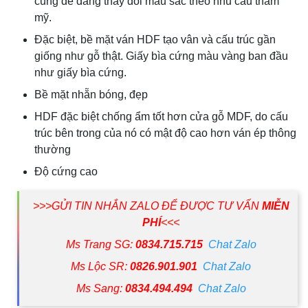
cũng dễ dàng thay đổi màu sắc theo nhu cầu thẩm
mỹ.
Đặc biệt, bề mặt ván HDF tạo vân và cấu trúc gần
giống như gỗ thật. Giấy bìa cứng màu vàng ban đầu
như giấy bìa cứng.
Bề mặt nhẵn bóng, đẹp
HDF đặc biệt chống ẩm tốt hơn cửa gỗ MDF, do cấu
trúc bên trong của nó có mật độ cao hơn ván ép thông
thường
Độ cứng cao
>>>
GỬI TIN NHẮN ZALO ĐỂ ĐƯỢC TƯ VẤN
MIỄN
PHÍ
<<<
Ms Trang SG:
0834.715.715
Chat Zalo
Ms Lộc SR:
0826.901.901
Chat Zalo
Ms Sang:
0834.494.494
Chat Zalo