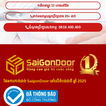
មើលឥឡូវ 33 ហាងនៅជិត
ទាក់ទងជាមួយអ្នកប្រឹក្សាជាង 20+ នាក់
ចំណុចប្រឹក្សាសេវាកម្ម: 0818.400.400
ផែនការកាត់ដាច់ SaigonDoor នៅលើតំបន់ជាតិ ឆ្នាំ 2025