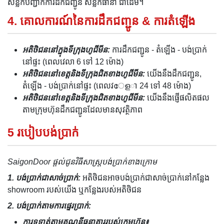
សន្លឹកបញ្ជាក់ការដឹកជញ្ជូន សន្លឹកធានា ជាដើម។
4. គោលការណ៍នៃការដឹកជញ្ជូន & ការតំឡើង
អតិថិជននៅក្នុងទីក្រុងហូជីមីន:
ការដឹកជញ្ជូន - តំឡើង - បង់ប្រាក់
នៅផ្ទះ (ពេលវេលា 6 ទៅ 12 ម៉ោង)
អតិថិជននៅខេត្តនិងទីក្រុងជិតខាងហូជីមីន:
យើងនឹងដឹកជញ្ជូន,
តំឡើង - បង់ប្រាក់នៅផ្ទះ (ពេលវേളា 24 ទៅ 48 ម៉ោង)
អតិថិជននៅខេត្តនិងទីក្រុងជិតខាងហូជីមីន:
យើងនឹងផ្ញើផលិតផល
តាមក្រុមហ៊ុនដឹកជញ្ជូនដែលមានសុវត្ថិភាព
5 របៀបបង់ប្រាក់
SaigonDoor ផ្តល់ជូនវិធីសាស្ត្របង់ប្រាក់ខាងក្រោម
1. បង់ប្រាក់ជាសាច់ប្រាក់:
អតិថិជនអាចបង់ប្រាក់ជាសាច់ប្រាក់នៅកន្លែង
showroom របស់យើង ឬកន្លែងរបស់អតិថិជន
2. បង់ប្រាក់តាមការផ្ទេរប្រាក់:
ការទូទាត់តាមគណនីធនាគាររបស់ក្រុមហ៊ុន៖