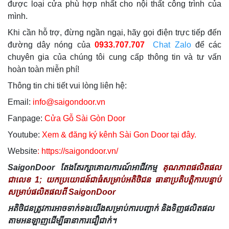
được loại cửa phù hợp nhất cho nội thất công trình của
mình.
Khi cần hỗ trợ, đừng ngần ngại, hãy gọi điện trực tiếp đến
đường dây nóng của
0933.707.707
Chat Zalo
để các
chuyên gia của chúng tôi cung cấp thông tin và tư vấn
hoàn toàn miễn phí!
Thông tin chi tiết vui lòng liên hệ:
Email:
info@saigondoor.vn
Fanpage:
Cửa Gỗ Sài Gòn Door
Youtube:
Xem & đăng ký kênh Sài Gon Door tại đây.
Website
:
https://saigondoor.vn/
SaigonDoor តែងតែរក្សាគោលការណ៍អាជីវកម្ម
គុណភាពផលិតផល
ជាលេខ 1; យកប្រយោជន៍ជាធំសម្រាប់អតិថិជន ធានាប្រតិបត្តិការបន្ទាប់
សម្រាប់ផលិតផលពី SaigonDoor
អតិថិជនត្រូវការអាចទាក់ទងយើងសម្រាប់ការបញ្ជាក់ និងទិញផលិតផល
តាមអនឡាញដើម្បីធានាការជឿជាក់។