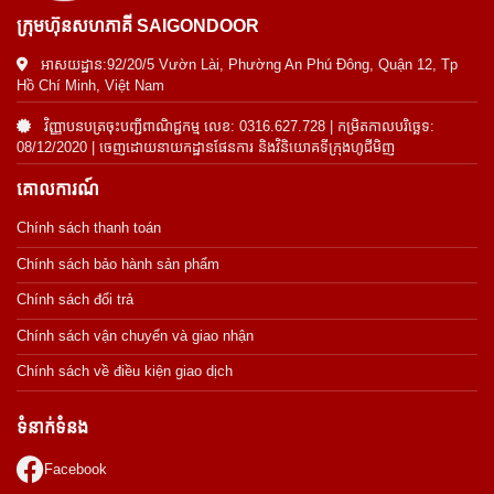
ក្រុមហ៊ុនសហភាគី SAIGONDOOR
អាសយដ្ឋាន:92/20/5 Vườn Lài, Phường An Phú Đông, Quận 12, Tp
Hồ Chí Minh, Việt Nam
វិញ្ញាបនបត្រចុះបញ្ជីពាណិជ្ជកម្ម លេខ: 0316.627.728 | កម្រិតកាលបរិច្ឆេទ:
08/12/2020 | ចេញដោយនាយកដ្ឋានផែនការ និងវិនិយោគទីក្រុងហូជីមិញ
គោលការណ៍
Chính sách thanh toán
Chính sách bảo hành sản phẩm
Chính sách đổi trả
Chính sách vận chuyển và giao nhận
Chính sách về điều kiện giao dịch
ទំនាក់ទំនង
Facebook