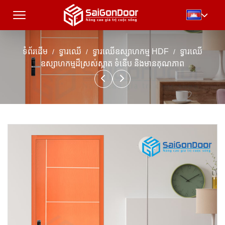
ទំព័រដើម
ទ្វារឈើ
ទ្វារឈើឧស្សាហកម្ម HDF
ទ្វារឈើ
ឧស្សាហកម្មដ៏ស្រស់ស្អាត ទំនើប និងមានគុណភាព