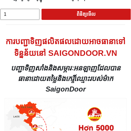
ពិនិត្យមើល
ការបញ្ជាទិញផលិតផលដោយអាចធានាទៅ
ទិន្នន័យនៅ SAIGONDOOR.VN
បញ្ជាទិញសាំងនិងសម្ភារៈអនឡាញដែលបាន
ធានាដោយតម្លៃនិងកេរ្តិ៍ឈ្មោះរបស់ម៉ាក
SaigonDoor