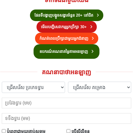
ផែនទីបង្ហាញបង្អួចសង្ហារចំនួន 20+ នៅជិត
មើលបញ្ជីសេវាកម្មអ្នកប្រឹក្សា 30+
កំណត់ពេលប្រឹក្សាជាមួយអ្នកជំនាញ
ឧបករណ៍គណនាតម្លៃតាមអនឡាញ
គណនាបាថាអនឡាញ
បំពេញជាមួយគ្រាប់សូឡូម
ប្រើស៊ីលីខុន