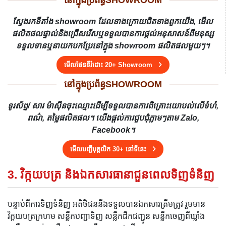
នៅក្នុងប្រព័ន្ធSHOWROOM
ស្វែងរកទីតាំង showroom ដែលខាងក្រោយជិតខាងពួកយើង, មើល
ផលិតផលផ្ទាល់និងជ្រើសរើសឬទទួលបានការផ្តល់អនុសាសន៍ពីមនុស្ស
ទទួលទានឬនាយកបកប្រែនៅក្នុង showroom ផលិតផលមួយៗ។
មើលផែនទីរំដោះ 20+ Showroom
នៅក្នុងប្រព័ន្ធSHOWROOM
ទូរស័ព្ទ/ សារ ម៉ាស៊ីនចុះឈ្មោះដើម្បីទទួលបានការពិគ្រោះយោបល់លើទំហំ,
ពណ៌, តម្លៃផលិតផល។ យើងផ្តល់ការជួបជុំភ្លាមៗតាម Zalo,
Facebook។
មើលបញ្ជីបុគ្គលិក 30+ នៅទីនេះ
3. វិក្កយបត្រ និងឯកសារធានាជួនពេលទិញទំនិញ
បន្ទាប់ពីការទិញទំនិញ អតិថិជននឹងទទួលបានឯកសារត្រឹមត្រូវ រួមមាន
វិក្កយបត្រក្រហម សន្លឹកបញ្ជាទិញ សន្លឹកដឹកជញ្ជូន សន្លឹកចេញពីឃ្លាំង