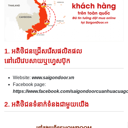
1. អតិថិជនជ្រើសរើសផលិតផល
នៅលើវេបសាយឬហ្វេសប៊ុក
Website:
www.saigondoor.vn
Facebook page:
https://www.facebook.com/saigondoorcuanhuacua
2. អតិថិជនទំនាក់ទំនងជាមួយយើង