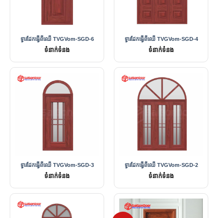
ទ្វារដែកធ្វើពីឈើ TVGVom-SGD-6
ទ្វារដែកធ្វើពីឈើ TVGVom-SGD-4
ទំនាក់ទំនង
ទំនាក់ទំនង
ទ្វារដែកធ្វើពីឈើ TVGVom-SGD-3
ទ្វារដែកធ្វើពីឈើ TVGVom-SGD-2
ទំនាក់ទំនង
ទំនាក់ទំនង