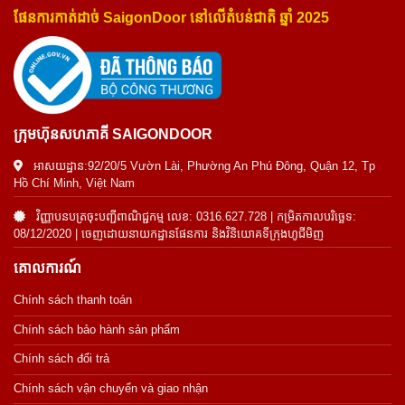
ផែនការកាត់ដាច់ SaigonDoor នៅលើតំបន់ជាតិ ឆ្នាំ 2025
ក្រុមហ៊ុនសហភាគី SAIGONDOOR
អាសយដ្ឋាន:92/20/5 Vườn Lài, Phường An Phú Đông, Quận 12, Tp
Hồ Chí Minh, Việt Nam
វិញ្ញាបនបត្រចុះបញ្ជីពាណិជ្ជកម្ម លេខ: 0316.627.728 | កម្រិតកាលបរិច្ឆេទ:
08/12/2020 | ចេញដោយនាយកដ្ឋានផែនការ និងវិនិយោគទីក្រុងហូជីមិញ
គោលការណ៍
Chính sách thanh toán
Chính sách bảo hành sản phẩm
Chính sách đổi trả
Chính sách vận chuyển và giao nhận