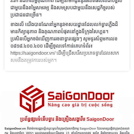
រិះរក និងកែលម្អគុណភាព ដើម្បីនាំមកជូននូវផលិតផលលំដាប់ខ្ពស់
ជាមួយនឹងតម្លៃសមរម្យ និងសមស្របជាមួយនឹងសេដ្ឋកិច្ចរបស់
ប្រជាជនជាច្រើន។
ខាងលើ យើងបានណែនាំអ្នកនូវអាសយដ្ឋានដែលលក់ទ្វារភ្លើងដ៏
មានកិត្យានុភាព និងគុណភាពបំផុតនៅក្នុងទីក្រុងសៃហ្គន។
ប្រសិនបើអ្នកចង់ឃើញការរចនាទ្វារផ្សេងៗ សូមទូរស័ព្ទមកលេខ
០៨១៨.៤០០.៤០០ ដើម្បីចូលទៅកាន់គេហទំព័រ៖
https://saigondoor.vn/ ដើម្បីជ្រើសរើសប្រភេទទ្វារដែលសាក
សមនឹងតម្រូវការរបស់អ្នក។
ប្រព័ន្ធផ្សារទំនើបទ្វារ និងគ្រឿងសង្ហារឹម SaigonDoor
SaigonDoor.vn
គឺជាម៉ាកសញ្ញាល្បីឈ្មោះមួយនៃក្រុមហ៊ុនសាជីវកម្ម SaigonDoor ដែលមានប្រវត្តិជាក្រុមហ៊ុនសេវា
កម្ម និងបច្ចេកវិទ្យា WIN។ មូលដ្ឋានមានចំណេះដឹងជាង 15 ឆ្នាំលើការស្រាវជ្រាវ ផលិត និងចែកចាយទ្វារ និងគ្រឿង