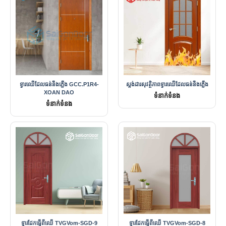
ទ្វារឈើដែលធន់នឹងភ្លើង GCC.P1R4-
ស្តង់ដារសុវត្ថិភាពទ្វារឈើដែលធន់នឹងភ្លើង
XOAN DAO
ទំនាក់ទំនង
ទំនាក់ទំនង
ទ្វារដែកធ្វើពីឈើ TVGVom-SGD-9
ទ្វារដែកធ្វើពីឈើ TVGVom-SGD-8