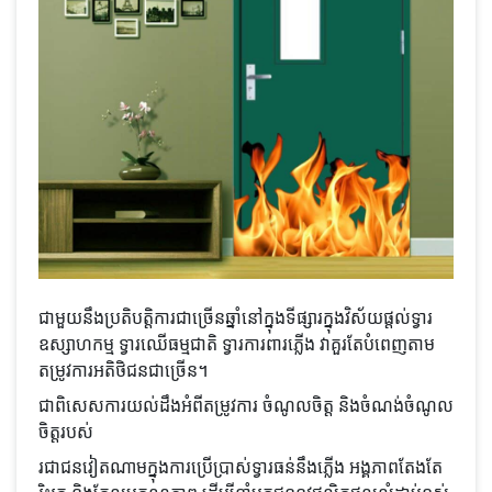
ជាមួយនឹងប្រតិបត្តិការជាច្រើនឆ្នាំនៅក្នុងទីផ្សារក្នុងវិស័យផ្តល់ទ្វារ
ឧស្សាហកម្ម ទ្វារឈើធម្មជាតិ ទ្វារការពារភ្លើង វាគួរតែបំពេញតាម
តម្រូវការអតិថិជនជាច្រើន។
ជាពិសេសការយល់ដឹងអំពីតម្រូវការ ចំណូលចិត្ត និងចំណង់ចំណូល
ចិត្តរបស់
រជាជនវៀតណាមក្នុងការប្រើប្រាស់ទ្វារធន់នឹងភ្លើង អង្គភាពតែងតែ