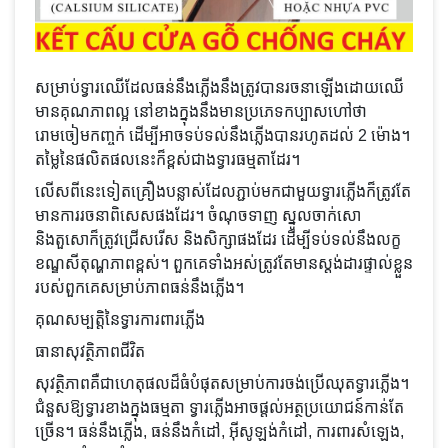
សម្រាប់ទ្វារឈើដែលធន់នឹងភ្លើងនឹងត្រូវបានរចនាឡើងដោយឈើ
មានគុណភាពល្អ នៅខាងក្នុងនឹងមានប្រភេទកប្បាសហៅថា
រោមចៀមកញ្ចក់ ដើម្បីអាចទប់ទល់នឹងភ្លើងបានរហូតដល់ 2 ម៉ោង។
តម្លៃនៃផលិតផលនេះក៏ខ្ពស់ជាងទ្វារធម្មតាដែរ។
លើសពីនេះទៀតគ្រឿងបន្លាស់ដែលភ្ជាប់មកជាមួយទ្វារភ្លើងក៏ត្រូវតែ
មានការរចនាពិសេសផងដែរ។ ចំណុចទាញ ស្នូលចាក់សោ
និងតួសោក៏ត្រូវជ្រើសរើស និងសិក្សាផងដែរ ដើម្បីទប់ទល់នឹងលក្ខ
ខណ្ឌសីតុណ្ហភាពខ្ពស់។ ពួកគេទាំងអស់ត្រូវតែមានស្តង់ដារផ្ទាល់ខ្លួន
របស់ពួកគេសម្រាប់ភាពធន់នឹងភ្លើង។
គុណសម្បត្តិនៃទ្វារការពារភ្លើង
ធានាសុវត្ថិភាពជីវិត
សុវត្ថិភាពគឺជាហេតុផលដ៏ធំបំផុតសម្រាប់ការចង់ប្រើឈុតទ្វារភ្លើង។
ជំនួសឱ្យទ្វារខាងក្នុងធម្មតា ទ្វារភ្លើងអាចផ្តល់អត្ថប្រយោជន៍កាន់តែ
ច្រើន។ ធន់នឹងភ្លើង, ធន់នឹងកំដៅ, អ៊ីសូឡង់កំដៅ, ការពារសំឡេង,