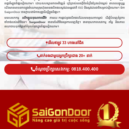
សង្ហារឹមក្នុងទីផ្សារវៀតណាម។ ដោយសហស្ថានភាពអភិវឌ្ឍន៍ ប្រើប្រាស់សេចក្តីខិតខំប្រឹងប្រែងយ៉ាងខ្ពស់ នាពេលបច្ចុប្បន្ន
យើងមានមោទនភាពក្នុងចំណោមក្រុមហ៊ុនមានផលិតផលស្តង់ដារអន្ដរជាតិ ISO និងស្តង់ដារជាតិសម្រាប់វៀតណាម។ ម៉ាក
SaigonDoor បានក្លាយជាម៉ាកសញ្ញាដ៏ល្បីក្នុងទីផ្សារ។
មានបេសកកម្ម
លើកស្ទួយគុណភាពជីវិត
តាមរយៈការផ្តល់នូវផលិតផលដែលមានគុណភាពខ្ពស់ ដើម្បីបំពេញតំរូវការ
ចាំបាច់របស់អតិថិជន។
SaigonDoor
ធានានាំអតិថិជននូវការពេញចិត្ត។ ធានាគុណភាពសេវាកម្ម តម្លៃ និងគោល
នយោបាយទុកចិត្តនៅកំពូលបំផុតក្នុងទីផ្សារវៀតណាម។
មើលឥឡូវ 33 ហាងនៅជិត
ទាក់ទងជាមួយអ្នកប្រឹក្សាជាង 20+ នាក់
ចំណុចប្រឹក្សាសេវាកម្ម: 0818.400.400