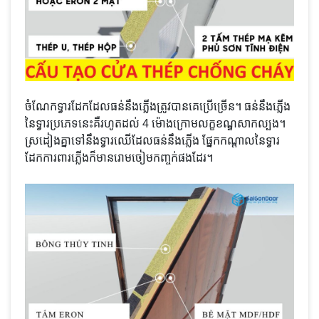
ចំណែក​ទ្វារ​ដែក​ដែល​ធន់​នឹង​ភ្លើង​ត្រូវ​បាន​គេ​ប្រើ​ច្រើន។ ធន់នឹងភ្លើង
នៃទ្វារប្រភេទនេះគឺរហូតដល់ 4 ម៉ោងក្រោមលក្ខខណ្ឌសាកល្បង។
ស្រដៀងគ្នាទៅនឹងទ្វារឈើដែលធន់នឹងភ្លើង ផ្នែកកណ្តាលនៃទ្វារ
ដែកការពារភ្លើងក៏មានរោមចៀមកញ្ចក់ផងដែរ។