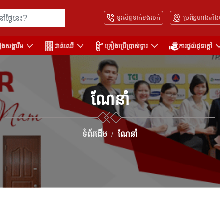
ទូរស័ព្ទទាក់ទងលក់
ប្រព័ន្ធហាងតាំង
ឿងសង្ហារឹម
ជាន់ឈើ
គ្រឿងប្រើប្រាស់ទ្វារ
ការផ្តល់ជូនក្តៅ
ណែនាំ
ទំព័រដើម
ណែនាំ