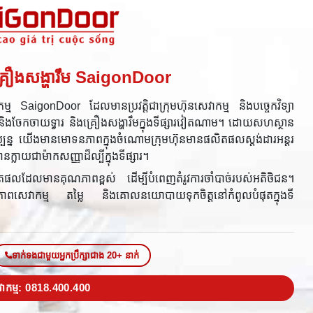
និងគ្រឿងសង្ហារឹម SaigonDoor
ម្ម SaigonDoor ដែលមានប្រវត្តិជាក្រុមហ៊ុនសេវាកម្ម និងបច្ចេកវិទ្យា
និងចែកចាយទ្វារ និងគ្រឿងសង្ហារឹមក្នុងទីផ្សារវៀតណាម។ ដោយសហស្ថាន
ច្ចុប្បន្ន យើងមានមោទនភាពក្នុងចំណោមក្រុមហ៊ុនមានផលិតផលស្តង់ដារអន្ដរ
លាយជាម៉ាកសញ្ញាដ៏ល្បីក្នុងទីផ្សារ។
ផលដែលមានគុណភាពខ្ពស់ ដើម្បីបំពេញតំរូវការចាំបាច់របស់អតិថិជន។
ពសេវាកម្ម តម្លៃ និងគោលនយោបាយទុកចិត្តនៅកំពូលបំផុតក្នុងទី
ទាក់ទងជាមួយអ្នកប្រឹក្សាជាង 20+ នាក់
េវាកម្ម: 0818.400.400