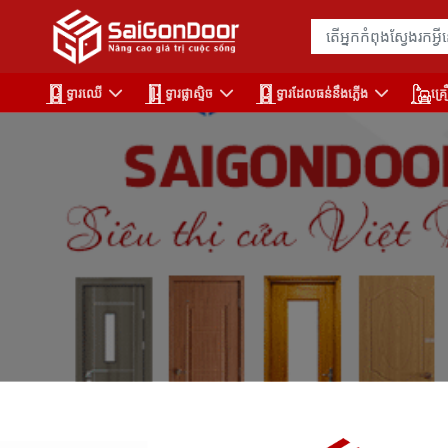
ទ្វារឈើ
ទ្វារផ្លាស្ទិច
ទ្វារដែលធន់នឹងភ្លើង
គ្រ