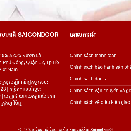
ុនសហភាគី SAIGONDOOR
គោលការណ៍
ាន:92/20/5 Vườn Lài,
Chính sách thanh toán
 Phú Đông, Quận 12, Tp Hồ
Chính sách bảo hành sản p
Việt Nam
Chính sách đổi trả
ត្រចុះបញ្ជីពាណិជ្ជកម្ម លេខ:
8 | កម្រិតកាលបរិច្ឆេទ:
Chính sách vận chuyển và gi
0 | ចេញដោយនាយកដ្ឋានផែនការ
Chính sách về điều kiện giao
ក្រុងហូជីមិញ
© 2025 ប្រព័ន្ធផ្សារទំនើបទ្វារប្លាស្ទិច ការពារអគ្គីភ័យ SaigonDoor®