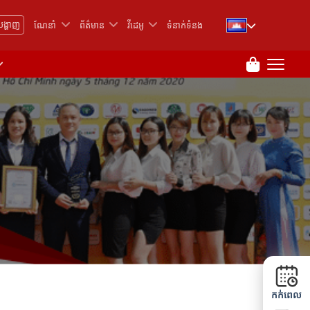
បង្ហាញ
ណែនាំ
ព័ត៌មាន
វីដេអូ
ទំនាក់ទំនង
កក់ពេល