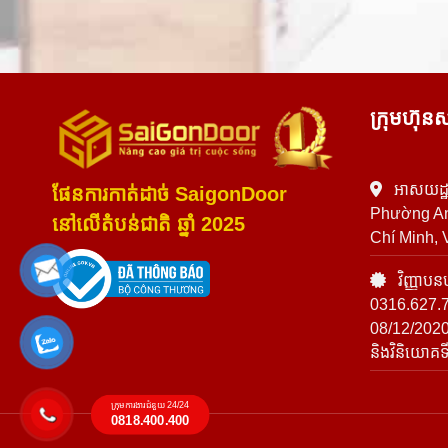
ក្រុមហ៊
អាសយដ្ឋ
ផែនការកាត់ដាច់ SaigonDoor
Phường An
នៅលើតំបន់ជាតិ ឆ្នាំ 2025
Chí Minh, 
វិញ្ញាបនប
0316.627.72
08/12/202
និងវិនិយោគទី
ក្រុមការងារជំនួយ 24/24
0818.400.400