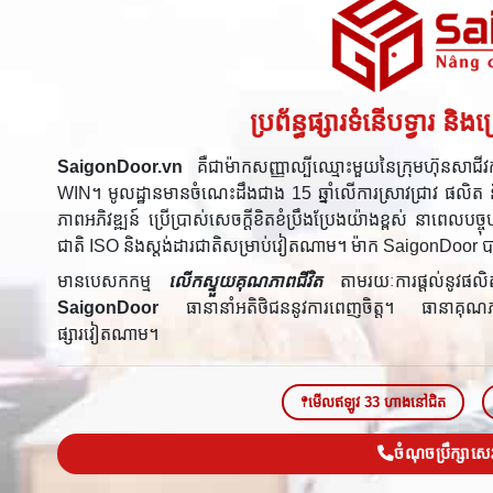
ប្រព័ន្ធផ្សារទំនើបទ្វារ 
SaigonDoor.vn
គឺជាម៉ាកសញ្ញាល្បីឈ្មោះមួយនៃក្រុមហ៊ុនសាជីវក
WIN។ មូលដ្ឋានមានចំណេះដឹងជាង 15 ឆ្នាំលើការស្រាវជ្រាវ ផលិត 
ភាពអភិវឌ្ឍន៍ ប្រើប្រាស់សេចក្តីខិតខំប្រឹងប្រែងយ៉ាងខ្ពស់ នាពេលប
ជាតិ ISO និងស្តង់ដារជាតិសម្រាប់វៀតណាម។ ម៉ាក SaigonDoor បានក្
មានបេសកកម្ម
លើកស្ទួយគុណភាពជីវិត
តាមរយៈការផ្តល់នូវផលិត
SaigonDoor
ធានានាំអតិថិជននូវការពេញចិត្ត។ ធានាគុណភា
ផ្សារវៀតណាម។
មើលឥឡូវ 33 ហាងនៅជិត
ចំណុចប្រឹក្សាស