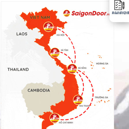
គណនាបាថ