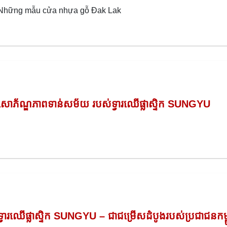
Những mẫu cửa nhựa gỗ Đak Lak
សោភ័ណ្ឌភាពទាន់សម័យ របស់ទ្វារឈើផ្លាស្ទិក SUNGYU
ទ្វារឈើផ្លាស្ទិក SUNGYU – ជាជម្រើសដំបូងរបស់ប្រជាជនកម្ព