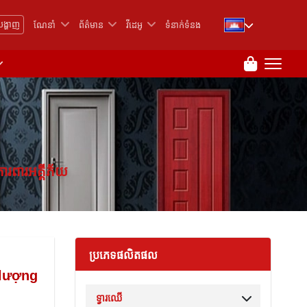
បង្ហាញ
ណែនាំ
ព័ត៌មាន
វីដេអូ
ទំនាក់ទំនង
ការពារអគ្គីភ័យ
ប្រភេទផលិតផល
 lượng
ទ្វារឈើ