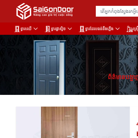
ទ្វារឈើ
ទ្វារផ្លាស្ទិច
ទ្វារដែលធន់នឹងភ្លើង
គ្រ
ព័ត៌មានបង្ហាញ