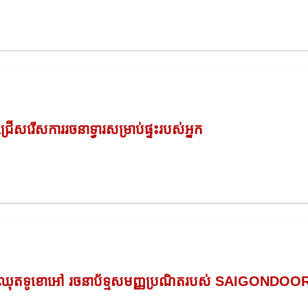
ជ្រើសរើសការរចនាទ្វារសម្រាប់ផ្ទះរបស់អ្នក
ឈុតទូខោអៅ រចនាប័ទ្មសមញ្ញប្រណិតរបស់ SAIGONDOO