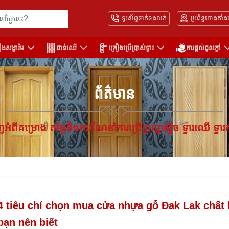
ទូរស័ព្ទទាក់ទងលក់
ប្រព័ន្ធហាងតាំង
ឿងសង្ហារឹម
ជាន់ឈើ
គ្រឿងប្រើប្រាស់ទ្វារ
ការផ្តល់ជូនក្តៅ
ព័ត៌មាន
អំពីគម្រោង តម្លៃនិងការណែនាំការប្រើទ្វារប្លាស្ទិច ទ្វារឈើ ទ្វារ
4 tiêu chí chọn mua cửa nhựa gỗ Đak Lak chất
bạn nên biết