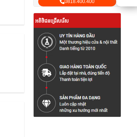
0818.400.400
អតិថិជនជ្រើសរើស