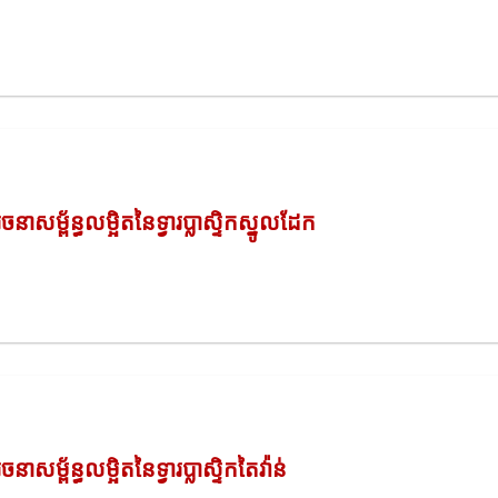
រចនាសម្ព័ន្ធលម្អិតនៃទ្វារប្លាស្ទិកស្នូលដែក
រចនាសម្ព័ន្ធលម្អិតនៃទ្វារប្លាស្ទិកតៃវ៉ាន់