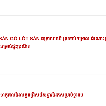
SÀN GỖ LÓT SÀN គម្រាលឈើ ស្រទាប់កម្រាល​ ដំណោះ
សម្រាប់ផ្ទះប្រណិត
ហេតុផលដែលគួរជ្រើសរើសទ្វារដែកសម្រាប់ទ្វារមេ