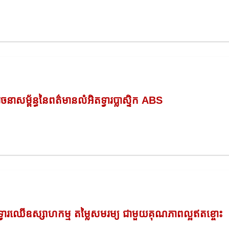
រចនាសម្ព័ន្ធនៃពត៌មានលំអិតទ្វារប្លាស្ទិក ABS
ទ្វារឈើឧស្សាហកម្ម តម្លៃសមរម្យ ជាមួយគុណភាពល្អឥតខ្ចោះ