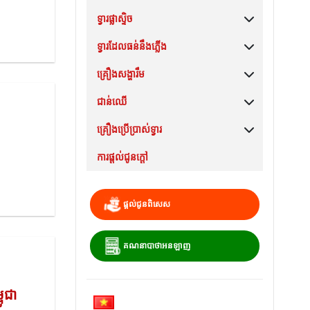
ទ្វារផ្លាស្ទិច
បន្ទប់គេងទ្វារឈើ
ទ្វារដែលធន់នឹងភ្លើង
ទ្វារឈើធម្មជាតិ
ទ្វារផ្លាស្ទិច Y@DOOR
គ្រឿងសង្ហារឹម
ទ្វារធ្វើពីឈើ PVC
ទ្វារប្លាស្ទិកធ្វើពីឈើ
ទ្វារដែកកូរ៉េ
ជាន់ឈើ
ទ្វារឈើនៃបន្ទប់សណ្ឋាគារ
SAI GON ទ្វារប្លាស្ទិក
ជញ្ជាំងធន់នឹងភ្លើង
សន្លឹកផ្ទះបាយ
គ្រឿងប្រើប្រាស់ទ្វារ
ទ្វារឈើទៅបង្គន់
ទ្វារ PVC
កញ្ចក់ធន់នឹងភ្លើង
ធ្នើរឈើ
ជាន់ឈើឧស្សាហកម្ម
ការផ្តល់ជូនក្តៅ
ទ្វារឈើនៃបន្ទប់ទឹក
ទ្វារផ្លាស្ទិចបន្ទប់គេង
ទ្វារដែកធ្វើពីឈើ
ការតុបតែងគ្រឿងសង្ហារឹម
ជាន់ឈើធម្មជាតិ
ហ៊ីង
ទ្វារឈើ MDF VENEER
ទ្វារប្លាស្ទិកនៃបង្គន់
ទ្វារដែកការពារភ្លើង
គ្រែ
LATCH
ផ្តល់ជូនពិសេស
ទ្វារឈើ HDF VENEER
ទ្វារផ្លាស្ទិចបន្ទប់ទឹក
ទ្វារឈើដែលធន់នឹងភ្លើង
ជណ្តើរឈើ
ផ្នែកជ្រើសរើសទ្វារ
ទ្វារឈើ MDF LAMINATE
ទ្វារផ្លាស្ទិចម៉ាឡេស៊ី
ប៊ូតុងទ្វារ
គណនាបាថាអនឡាញ
ទ្វារឈើ HDF MELAMINE
ទ្វារផ្លាស្ទិចស្នូលដែក
ការគ្រប់គ្រងខ្យល់
ូជា
ទ្វារឈើថោក
ទ្វារផ្លាស្ទិចកូរ៉េ
ភ្នែករបស់ព្រះ – បំពង់ទ្វារ