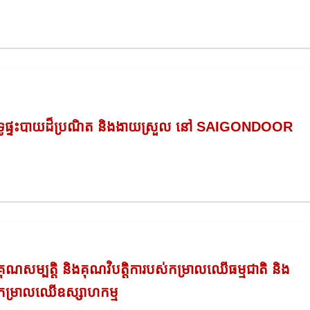
ទូផ្ទះបាយដ៏ប្រណិត និងងាយស្រួល នៅ SAIGONDOOR
គុណសម្បត្តិ និងគុណវិបត្តិការបស់កម្រាលឈើធម្មជាតិ និង
កម្រាលឈើឧស្សាហកម្ម