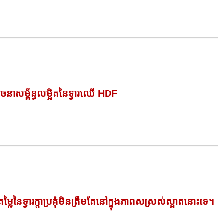
រចនាសម្ព័ន្ធលម្អិតនៃទ្វារឈើ HDF
តម្លៃនៃទ្វារក្ដាប្រគុំមិនត្រឹមតែនៅក្នុងភាពសស្រស់ស្អាតនោះទេ។