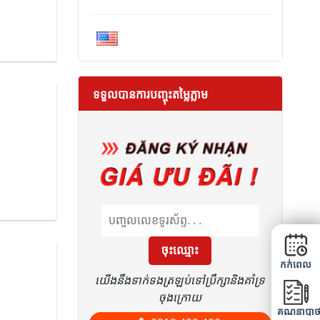
ទ្វារឈើឧស្សាហកម្ម HDF
ទ្វារប្លាស្ទិក SUNGYU WOOD
ចាក់សោ
ទ្វារឈើប្រណីត SAIGONDOOR
ទ្វារផ្លាស្ទិចឈើ
ទ្វារឈើប្រណិតកូរ៉េ
CỬA NHỰA GỖ KM
ទទួលបានការបញ្ចុះតម្លៃភ្លាម
ទ្វារប្លាស្ទិកថោក
ទ្វារផ្លាស្ទិចធ្វើពីឈើ
ទ្វារផ្លាស្ទិចតៃវ៉ាន់
ទ្វារផ្លាស្ទិចផ្សំ
ទ្វារប្លាស្ទិកពិសេស
ទ្វារប្លាស្ទិកកូរ៉េ ABS
ចុះឈ្មោះ
កក់ពេល
ទ្វារប្លាស្ទិក ABS
យើងនឹងទាក់ទងត្រឡប់ទៅប្រឹក្សានិងគាំទ្រ
ចុងក្រោយ
គណនាបាថ