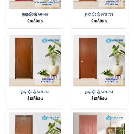
ទ្វារផ្លាស្ទិចផ្សំ A04-67
ទ្វារផ្លាស្ទិចផ្សំ SYB 772
ទំនាក់ទំនង
ទំនាក់ទំនង
ទ្វារផ្លាស្ទិចផ្សំ SYB 769
ទ្វារផ្លាស្ទិចផ្សំ SYB 751
ទំនាក់ទំនង
ទំនាក់ទំនង