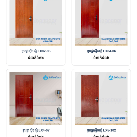
ទ្វារផ្លាស្ទិចផ្សំ LX02-05
ទ្វារផ្លាស្ទិចផ្សំ LX04-06
ទំនាក់ទំនង
ទំនាក់ទំនង
ទ្វារផ្លាស្ទិចផ្សំ LX4-07
ទ្វារផ្លាស្ទិចផ្សំ LX5-102