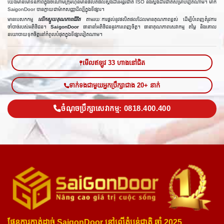
យើងមានមោទនភាពក្នុងចំណោមក្រុមហ៊ុនមានផលិតផលស្តង់ដារអន្ដរជាតិ ISO និងស្តង់ដារជាតិសម្រាប់វៀតណាម។ ម៉ាក
SaigonDoor បានក្លាយជាម៉ាកសញ្ញាដ៏ល្បីក្នុងទីផ្សារ។
មានបេសកកម្ម
លើកស្ទួយគុណភាពជីវិត
តាមរយៈការផ្តល់នូវផលិតផលដែលមានគុណភាពខ្ពស់ ដើម្បីបំពេញតំរូវការ
ចាំបាច់របស់អតិថិជន។
SaigonDoor
ធានានាំអតិថិជននូវការពេញចិត្ត។ ធានាគុណភាពសេវាកម្ម តម្លៃ និងគោល
នយោបាយទុកចិត្តនៅកំពូលបំផុតក្នុងទីផ្សារវៀតណាម។
មើលឥឡូវ 33 ហាងនៅជិត
ទាក់ទងជាមួយអ្នកប្រឹក្សាជាង 20+ នាក់
ចំណុចប្រឹក្សាសេវាកម្ម: 0818.400.400
ផែនការកាត់ដាច់ SaigonDoor នៅលើតំបន់ជាតិ ឆ្នាំ 2025