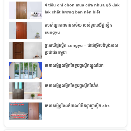
4 tiêu chí chọn mua cửa nhựa gỗ đak
lak chất lượng bạn nên biết
សោភ័ណ្ឌភាពទាន់សម័យ របស់ទ្វារឈើផ្លាស្ទិក
sungyu
ទ្វារឈើផ្លាស្ទិក sungyu – ជាជម្រើសដំបូងរបស់
ប្រជាជនកម្ពូជា
រចនាសម្ព័ន្ធលម្អិតនៃទ្វារប្លាស្ទិកស្នូលដែក
រចនាសម្ព័ន្ធលម្អិតនៃទ្វារប្លាស្ទិកតៃវ៉ាន់
រចនាសម្ព័ន្ធនៃពត៌មានលំអិតទ្វារប្លាស្ទិក abs