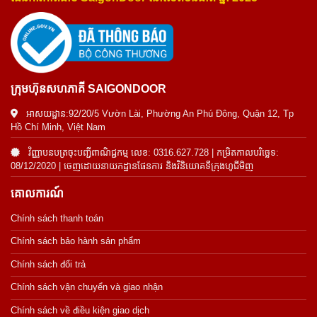
ក្រុមហ៊ុនសហភាគី SAIGONDOOR
អាសយដ្ឋាន:92/20/5 Vườn Lài, Phường An Phú Đông, Quận 12, Tp
Hồ Chí Minh, Việt Nam
វិញ្ញាបនបត្រចុះបញ្ជីពាណិជ្ជកម្ម លេខ: 0316.627.728 | កម្រិតកាលបរិច្ឆេទ:
08/12/2020 | ចេញដោយនាយកដ្ឋានផែនការ និងវិនិយោគទីក្រុងហូជីមិញ
គោលការណ៍
Chính sách thanh toán
Chính sách bảo hành sản phẩm
Chính sách đổi trả
Chính sách vận chuyển và giao nhận
Chính sách về điều kiện giao dịch