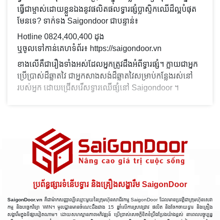
ធ្វើជាម្ចាស់ដោយខ្លួនឯងនូវផលិតផលទ្វារផ្សំប្លាស្ទិកឈើដ៏ល្អបំផុត
មែនទេ? ទាក់ទង Saigondoor ជាបន្ទាន់៖
Hotline 0824,400,400 ដុង
ឬចូលទៅកាន់គេហទំព័រ៖ https://saigondoor.vn
ខាងលើគឺជារឿងទាំងអស់ដែលអ្នកត្រូវដឹងអំពីទ្វារផ្សំ។ ក្លាយជាអ្នក
ប្រើប្រាស់ដ៏ឆ្លាតវៃ ជាអ្នកសាងសង់ដ៏ឆ្លាតវៃសម្រាប់កន្លែងរស់នៅ
របស់អ្នក ដោយជ្រើសរើសទ្វារឈើផ្សំនៅ Saigondoor ។
ប្រព័ន្ធផ្សារទំនើបទ្វារ និងគ្រឿងសង្ហារឹម SaigonDoor
SaigonDoor.vn
គឺជាម៉ាកសញ្ញាល្បីឈ្មោះមួយនៃក្រុមហ៊ុនសាជីវកម្ម SaigonDoor ដែលមានប្រវត្តិជាក្រុមហ៊ុនសេវា
កម្ម និងបច្ចេកវិទ្យា WIN។ មូលដ្ឋានមានចំណេះដឹងជាង 15 ឆ្នាំលើការស្រាវជ្រាវ ផលិត និងចែកចាយទ្វារ និងគ្រឿង
សង្ហារឹមក្នុងទីផ្សារវៀតណាម។ ដោយសហស្ថានភាពអភិវឌ្ឍន៍ ប្រើប្រាស់សេចក្តីខិតខំប្រឹងប្រែងយ៉ាងខ្ពស់ នាពេលបច្ចុប្បន្ន