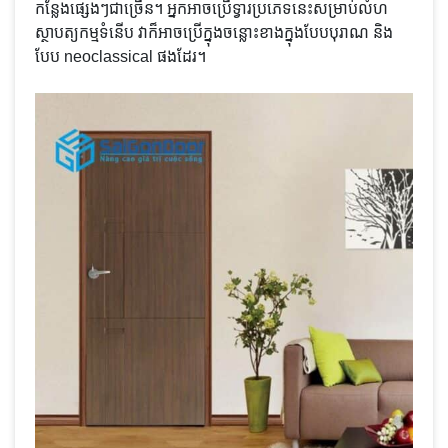
កន្លែង​ផ្សេង​ៗ​ជា​ច្រើន។ អ្នក​អាច​ប្រើ​ទ្វារ​ប្រភេទ​នេះ​សម្រាប់​លំហ​
ស្ថាបត្យកម្ម​ទំនើប វា​ក៏​អាច​ប្រើ​ក្នុង​ចន្លោះ​ខាងក្នុង​បែប​បុរាណ និង​
បែប neoclassical ផងដែរ។