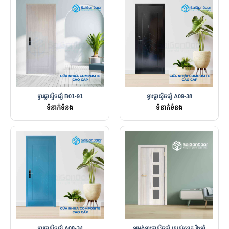
ទ្វារផ្លាស្ទិចផ្សំ B01-91
ទ្វារផ្លាស្ទិចផ្សំ A09-38
ទំនាក់ទំនង
ទំនាក់ទំនង
ទ្វារផ្លាស្ទិចផ្សំ A08-34
ទម្រង់ទ្វារផ្លាស្ទិចផ្សំ ស្រស់ស្អាត រឹងមាំ