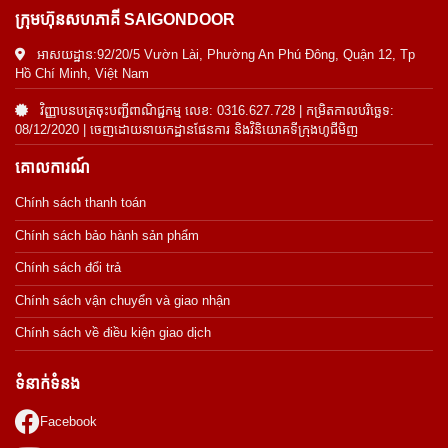
ក្រុមហ៊ុនសហភាគី SAIGONDOOR
អាសយដ្ឋាន:92/20/5 Vườn Lài, Phường An Phú Đông, Quận 12, Tp
Hồ Chí Minh, Việt Nam
វិញ្ញាបនបត្រចុះបញ្ជីពាណិជ្ជកម្ម លេខ: 0316.627.728 | កម្រិតកាលបរិច្ឆេទ:
08/12/2020 | ចេញដោយនាយកដ្ឋានផែនការ និងវិនិយោគទីក្រុងហូជីមិញ
គោលការណ៍
Chính sách thanh toán
Chính sách bảo hành sản phẩm
Chính sách đổi trả
Chính sách vận chuyển và giao nhận
Chính sách về điều kiện giao dịch
ទំនាក់ទំនង
Facebook