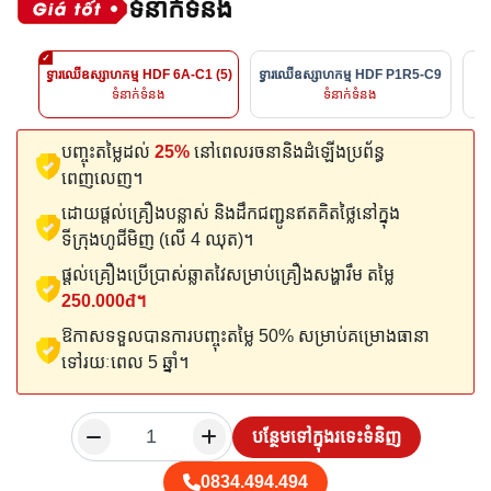
ទំនាក់ទំនង
ទ្វារឈើឧស្សាហកម្ម HDF 6A-C1 (5)
ទ្វារឈើឧស្សាហកម្ម HDF P1R5-C9
ទ
ទំនាក់ទំនង
ទំនាក់ទំនង
បញ្ចុះតម្លៃដល់
25%
នៅពេលរចនានិងដំឡើងប្រព័ន្ធ
ពេញលេញ។
ដោយផ្តល់គ្រឿងបន្លាស់ និងដឹកជញ្ជូនឥតគិតថ្លៃនៅក្នុង
ទីក្រុងហូជីមិញ (លើ 4 ឈុត)។
ផ្តល់គ្រឿងប្រើប្រាស់ឆ្លាតវៃសម្រាប់គ្រឿងសង្ហារឹម តម្លៃ
250.000đ។
ឱកាសទទួលបានការបញ្ចុះតម្លៃ 50% សម្រាប់គម្រោងធានា
ទៅរយៈពេល 5 ឆ្នាំ។
បន្ថែមទៅក្នុងរទេះទំនិញ
0834.494.494