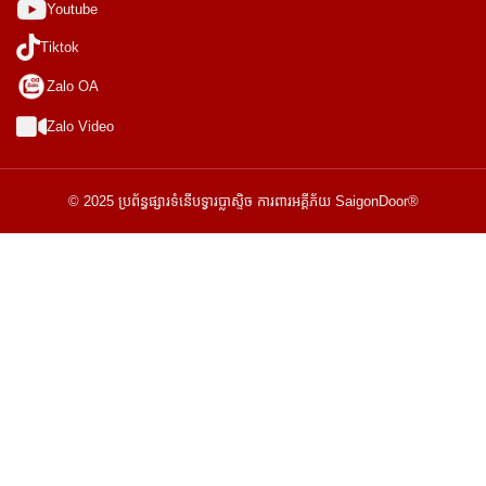
Youtube
Tiktok
Zalo OA
Zalo Video
© 2025 ប្រព័ន្ធផ្សារទំនើបទ្វារប្លាស្ទិច ការពារអគ្គីភ័យ SaigonDoor®