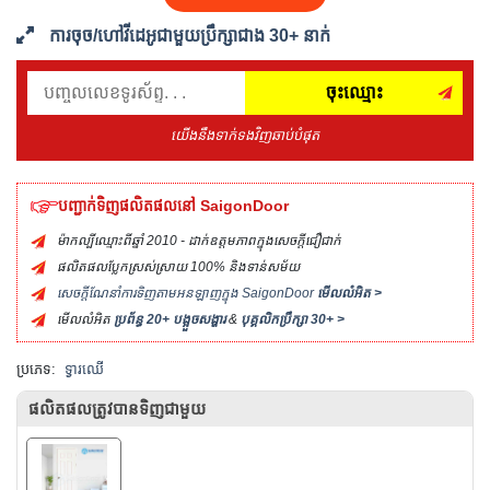
ការចុច/ហៅវីដេអូជាមួយប្រឹក្សាជាង 30+ នាក់
ចុះឈ្មោះ
យើងនឹងទាក់ទងវិញឆាប់បំផុត
បញ្ជាក់ទិញផលិតផលនៅ SaigonDoor
ម៉ាកល្បីឈ្មោះពីឆ្នាំ 2010 - ដាក់ឧត្តមភាពក្នុងសេចក្ដីជឿជាក់
ផលិតផលប្លែកស្រស់ស្រាយ 100% និងទាន់សម័យ
សេចក្ដីណែនាំការទិញតាមអនឡាញក្នុង SaigonDoor
មើលលំអិត >
មើលលំអិត
ប្រព័ន្ធ 20+ បង្អួចសង្ហារ
&
បុគ្គលិកប្រឹក្សា 30+ >
ប្រភេទ:
ទ្វារឈើ
ផលិតផលត្រូវបានទិញជាមួយ