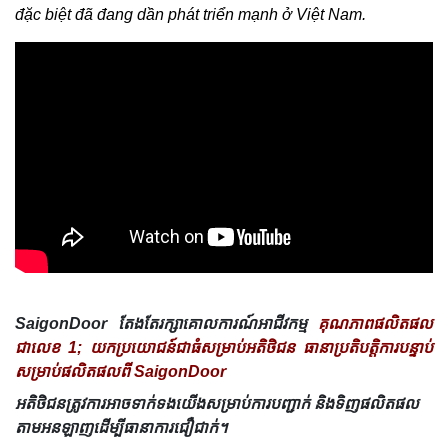
đặc biệt đã đang dần phát triển mạnh ở Việt Nam.
SaigonDoor តែងតែរក្សាគោលការណ៍អាជីវកម្ម
គុណភាពផលិតផល
ជាលេខ 1; យកប្រយោជន៍ជាធំសម្រាប់អតិថិជន ធានាប្រតិបត្តិការបន្ទាប់
សម្រាប់ផលិតផលពី SaigonDoor
អតិថិជនត្រូវការអាចទាក់ទងយើងសម្រាប់ការបញ្ជាក់ និងទិញផលិតផល
តាមអនឡាញដើម្បីធានាការជឿជាក់។