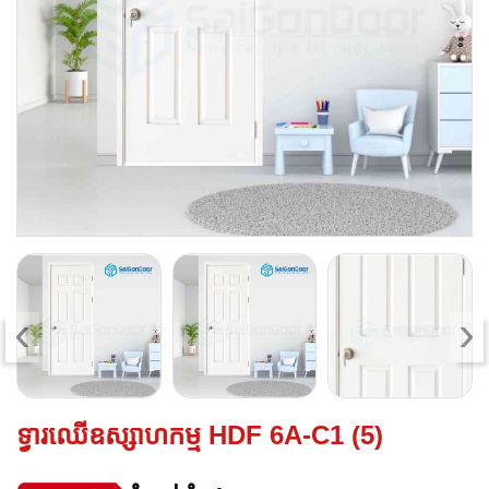
‹
›
ទ្វារឈើឧស្សាហកម្ម HDF 6A-C1 (5)