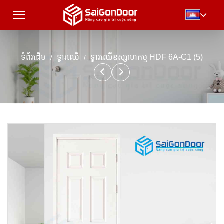
ទំព័រដើម
ទ្វារឈើ
ទ្វារឈើឧស្សាហកម្ម HDF 6A-C1 (5)