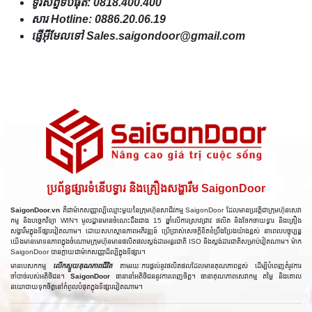
ទូរស័ព្ទទីបំផុត: 0818.400.400
សារ Hotline: 0886.20.06.19
ផ្ញើអ៊ីមែលទៅ Sales.saigondoor@gmail.com
ប្រព័ន្ធផ្សារទំនើបទ្វារ និងគ្រឿងសង្ហារឹម SaigonDoor
SaigonDoor.vn
គឺជាម៉ាកសញ្ញាល្បីឈ្មោះមួយនៃក្រុមហ៊ុនសាជីវកម្ម SaigonDoor ដែលមានប្រវត្តិជាក្រុមហ៊ុនសេវា
កម្ម និងបច្ចេកវិទ្យា WIN។ មូលដ្ឋានមានចំណេះដឹងជាង 15 ឆ្នាំលើការស្រាវជ្រាវ ផលិត និងចែកចាយទ្វារ និងគ្រឿង
សង្ហារឹមក្នុងទីផ្សារវៀតណាម។ ដោយសហស្ថានភាពអភិវឌ្ឍន៍ ប្រើប្រាស់សេចក្តីខិតខំប្រឹងប្រែងយ៉ាងខ្ពស់ នាពេលបច្ចុប្បន្ន
យើងមានមោទនភាពក្នុងចំណោមក្រុមហ៊ុនមានផលិតផលស្តង់ដារអន្ដរជាតិ ISO និងស្តង់ដារជាតិសម្រាប់វៀតណាម។ ម៉ាក
SaigonDoor បានក្លាយជាម៉ាកសញ្ញាដ៏ល្បីក្នុងទីផ្សារ។
មានបេសកកម្ម
លើកស្ទួយគុណភាពជីវិត
តាមរយៈការផ្តល់នូវផលិតផលដែលមានគុណភាពខ្ពស់ ដើម្បីបំពេញតំរូវការ
ចាំបាច់របស់អតិថិជន។
SaigonDoor
ធានានាំអតិថិជននូវការពេញចិត្ត។ ធានាគុណភាពសេវាកម្ម តម្លៃ និងគោល
នយោបាយទុកចិត្តនៅកំពូលបំផុតក្នុងទីផ្សារវៀតណាម។