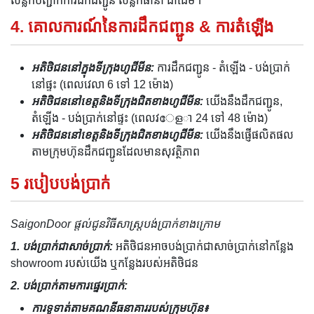
សន្លឹកបញ្ជាក់ការដឹកជញ្ជូន សន្លឹកធានា ជាដើម។
4. គោលការណ៍នៃការដឹកជញ្ជូន & ការតំឡើង
អតិថិជននៅក្នុងទីក្រុងហូជីមីន:
ការដឹកជញ្ជូន - តំឡើង - បង់ប្រាក់
នៅផ្ទះ (ពេលវេលា 6 ទៅ 12 ម៉ោង)
អតិថិជននៅខេត្តនិងទីក្រុងជិតខាងហូជីមីន:
យើងនឹងដឹកជញ្ជូន,
តំឡើង - បង់ប្រាក់នៅផ្ទះ (ពេលវേളា 24 ទៅ 48 ម៉ោង)
អតិថិជននៅខេត្តនិងទីក្រុងជិតខាងហូជីមីន:
យើងនឹងផ្ញើផលិតផល
តាមក្រុមហ៊ុនដឹកជញ្ជូនដែលមានសុវត្ថិភាព
5 របៀបបង់ប្រាក់
SaigonDoor ផ្តល់ជូនវិធីសាស្ត្របង់ប្រាក់ខាងក្រោម
1. បង់ប្រាក់ជាសាច់ប្រាក់:
អតិថិជនអាចបង់ប្រាក់ជាសាច់ប្រាក់នៅកន្លែង
showroom របស់យើង ឬកន្លែងរបស់អតិថិជន
2. បង់ប្រាក់តាមការផ្ទេរប្រាក់:
ការទូទាត់តាមគណនីធនាគាររបស់ក្រុមហ៊ុន៖