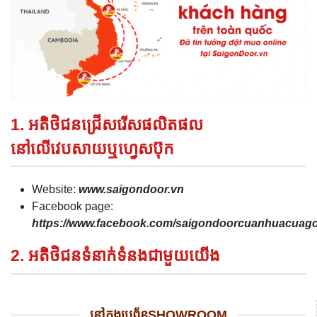
1. អតិថិជនជ្រើសរើសផលិតផល
នៅលើវេបសាយឬហ្វេសប៊ុក
Website:
www.saigondoor.vn
Facebook page:
https://www.facebook.com/saigondoorcuanhuacua
2. អតិថិជនទំនាក់ទំនងជាមួយយើង
នៅក្នុងប្រព័ន្ធSHOWROOM