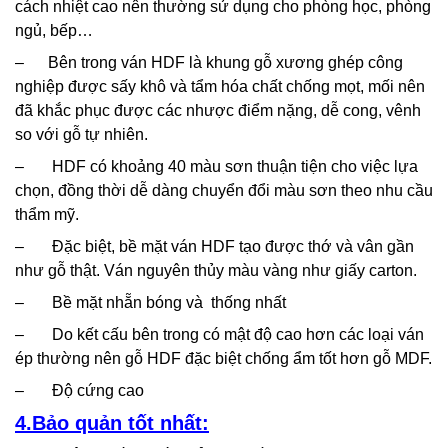
cách nhiệt cao nên thường sử dụng cho phòng học, phòng
ngủ, bếp…
– Bên trong ván HDF là khung gỗ xương ghép công
nghiệp được sấy khô và tẩm hóa chất chống mọt, mối nên
đã khắc phục được các nhược điểm nặng, dễ cong, vênh
so với gỗ tự nhiên.
– HDF có khoảng 40 màu sơn thuận tiện cho việc lựa
chọn, đồng thời dễ dàng chuyển đổi màu sơn theo nhu cầu
thẩm mỹ.
– Đặc biệt, bề mặt ván HDF tạo được thớ và vân gần
như gỗ thật. Ván nguyên thủy màu vàng như giấy carton.
– Bề mặt nhẵn bóng và thống nhất
– Do kết cấu bên trong có mật độ cao hơn các loại ván
ép thường nên gỗ HDF đặc biệt chống ẩm tốt hơn gỗ MDF.
– Độ cứng cao
4.Bảo quản tốt nhất: