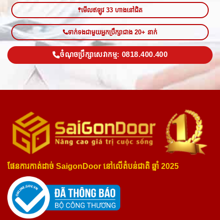
មើលឥឡូវ 33 ហាងនៅជិត
ទាក់ទងជាមួយអ្នកប្រឹក្សាជាង 20+ នាក់
ចំណុចប្រឹក្សាសេវាកម្ម: 0818.400.400
ផែនការកាត់ដាច់ SaigonDoor នៅលើតំបន់ជាតិ ឆ្នាំ 2025