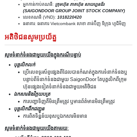
អ្នកកាន់កាប់គណនី:
ក្រុមហ៊ុន ភាគហ៊ុន សាយហ្គនដ័រ
(SAIGONDOOR GROUP JOINT STOCK COMPANY)
លេខគណនី (VND):
1018220420
ធនាគារ: ធនាគារ Vietcombank សាខា តាន់ប៊ីញ ទីក្រុង ហូជីមិញ
អតិថិជនសូមប្រយ័ត្ន
សូមទំនាក់ទំនងជាមួយយើងក្នុងករណីបន្ទាប់
បុគ្គលិកលក់
ប្រើលេខទូរស័ព្ទផ្សេងពីដែលបានកំណត់ក្នុងការទំនាក់ទំនងឬ
បន្ទាប់ពីទំនាក់ទំនងជាមួយ SaigonDoor តែបុគ្គលិកពីក្រុម
ហ៊ុនផ្សេងទៀតទំនាក់ទំនងជាមួយអតិថិជន
ឯកសារនិងវិក្កយបត្រ
ការបញ្ជាទិញគឺមិនត្រឹមត្រូវ ឬមានព័ត៌មានមិនត្រឹមត្រូវ
បុគ្គលិកដឹកជញ្ជូន
ការពិតទិន្នន័យខុសឬឯកសារមិនមាន
សូមទំនាក់ទំនងជាមួយយើងតាមរយៈ