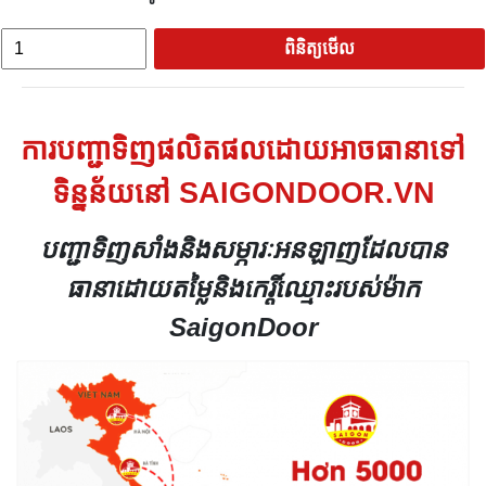
ពិនិត្យមើល
ការបញ្ជាទិញផលិតផលដោយអាចធានាទៅ
ទិន្នន័យនៅ SAIGONDOOR.VN
បញ្ជាទិញសាំងនិងសម្ភារៈអនឡាញដែលបាន
ធានាដោយតម្លៃនិងកេរ្តិ៍ឈ្មោះរបស់ម៉ាក
SaigonDoor