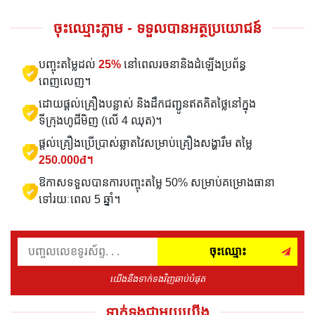
ចុះឈ្មោះភ្លាម - ទទួលបានអត្ថប្រយោជន៍
បញ្ចុះតម្លៃដល់
25%
នៅពេលរចនានិងដំឡើងប្រព័ន្ធ
ពេញលេញ។
ដោយផ្តល់គ្រឿងបន្លាស់ និងដឹកជញ្ជូនឥតគិតថ្លៃនៅក្នុង
ទីក្រុងហូជីមិញ (លើ 4 ឈុត)។
ផ្តល់គ្រឿងប្រើប្រាស់ឆ្លាតវៃសម្រាប់គ្រឿងសង្ហារឹម តម្លៃ
250.000đ។
ឱកាសទទួលបានការបញ្ចុះតម្លៃ 50% សម្រាប់គម្រោងធានា
ទៅរយៈពេល 5 ឆ្នាំ។
ចុះឈ្មោះ
យើងនឹងទាក់ទងវិញឆាប់បំផុត
ទាក់ទងជាមួយយើង