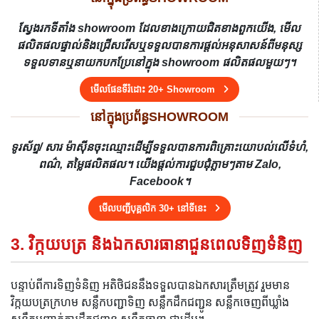
ស្វែងរកទីតាំង showroom ដែលខាងក្រោយជិតខាងពួកយើង, មើល
ផលិតផលផ្ទាល់និងជ្រើសរើសឬទទួលបានការផ្តល់អនុសាសន៍ពីមនុស្ស
ទទួលទានឬនាយកបកប្រែនៅក្នុង showroom ផលិតផលមួយៗ។
មើលផែនទីរំដោះ 20+ Showroom
នៅក្នុងប្រព័ន្ធSHOWROOM
ទូរស័ព្ទ/ សារ ម៉ាស៊ីនចុះឈ្មោះដើម្បីទទួលបានការពិគ្រោះយោបល់លើទំហំ,
ពណ៌, តម្លៃផលិតផល។ យើងផ្តល់ការជួបជុំភ្លាមៗតាម Zalo,
Facebook។
មើលបញ្ជីបុគ្គលិក 30+ នៅទីនេះ
3. វិក្កយបត្រ និងឯកសារធានាជួនពេលទិញទំនិញ
បន្ទាប់ពីការទិញទំនិញ អតិថិជននឹងទទួលបានឯកសារត្រឹមត្រូវ រួមមាន
វិក្កយបត្រក្រហម សន្លឹកបញ្ជាទិញ សន្លឹកដឹកជញ្ជូន សន្លឹកចេញពីឃ្លាំង