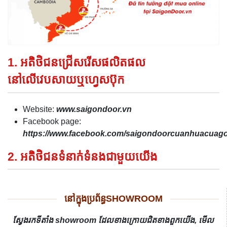
1. អតិថិជនជ្រើសរើសផលិតផល
នៅលើវេបសាយឬហ្វេសប៊ុក
Website:
www.saigondoor.vn
Facebook page:
https://www.facebook.com/saigondoorcuanhuacua
2. អតិថិជនទំនាក់ទំនងជាមួយយើង
នៅក្នុងប្រព័ន្ធSHOWROOM
ស្វែងរកទីតាំង showroom ដែលខាងក្រោយជិតខាងពួកយើង, មើល