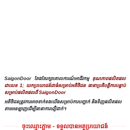
SaigonDoor តែងតែរក្សាគោលការណ៍អាជីវកម្ម
គុណភាពផលិតផល
ជាលេខ 1; យកប្រយោជន៍ជាធំសម្រាប់អតិថិជន ធានាប្រតិបត្តិការបន្ទាប់
សម្រាប់ផលិតផលពី SaigonDoor
អតិថិជនត្រូវការអាចទាក់ទងយើងសម្រាប់ការបញ្ជាក់ និងទិញផលិតផល
តាមអនឡាញដើម្បីធានាការជឿជាក់។
ចុះឈ្មោះភ្លាម - ទទួលបានអត្ថប្រយោជន៍