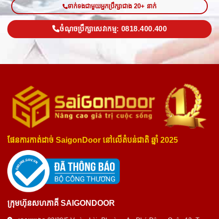
ទាក់ទងជាមួយអ្នកប្រឹក្សាជាង 20+ នាក់
ចំណុចប្រឹក្សាសេវាកម្ម: 0818.400.400
ផែនការកាត់ដាច់ SaigonDoor នៅលើតំបន់ជាតិ ឆ្នាំ 2025
ក្រុមហ៊ុនសហភាគី SAIGONDOOR