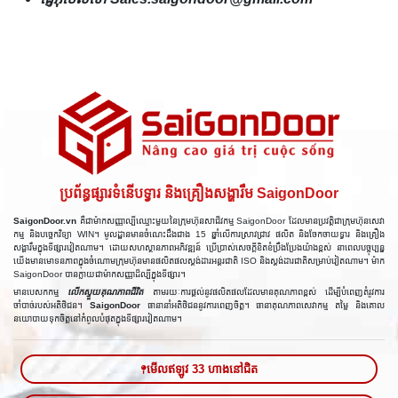
ប្រព័ន្ធផ្សារទំនើបទ្វារ និងគ្រឿងសង្ហារឹម SaigonDoor
SaigonDoor.vn
គឺជាម៉ាកសញ្ញាល្បីឈ្មោះមួយនៃក្រុមហ៊ុនសាជីវកម្ម SaigonDoor ដែលមានប្រវត្តិជាក្រុមហ៊ុនសេវា
កម្ម និងបច្ចេកវិទ្យា WIN។ មូលដ្ឋានមានចំណេះដឹងជាង 15 ឆ្នាំលើការស្រាវជ្រាវ ផលិត និងចែកចាយទ្វារ និងគ្រឿង
សង្ហារឹមក្នុងទីផ្សារវៀតណាម។ ដោយសហស្ថានភាពអភិវឌ្ឍន៍ ប្រើប្រាស់សេចក្តីខិតខំប្រឹងប្រែងយ៉ាងខ្ពស់ នាពេលបច្ចុប្បន្ន
យើងមានមោទនភាពក្នុងចំណោមក្រុមហ៊ុនមានផលិតផលស្តង់ដារអន្ដរជាតិ ISO និងស្តង់ដារជាតិសម្រាប់វៀតណាម។ ម៉ាក
SaigonDoor បានក្លាយជាម៉ាកសញ្ញាដ៏ល្បីក្នុងទីផ្សារ។
មានបេសកកម្ម
លើកស្ទួយគុណភាពជីវិត
តាមរយៈការផ្តល់នូវផលិតផលដែលមានគុណភាពខ្ពស់ ដើម្បីបំពេញតំរូវការ
ចាំបាច់របស់អតិថិជន។
SaigonDoor
ធានានាំអតិថិជននូវការពេញចិត្ត។ ធានាគុណភាពសេវាកម្ម តម្លៃ និងគោល
នយោបាយទុកចិត្តនៅកំពូលបំផុតក្នុងទីផ្សារវៀតណាម។
មើលឥឡូវ 33 ហាងនៅជិត