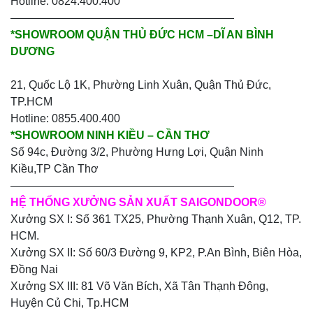
Hotline: 0824.400.400
————————————————————
*SHOWROOM QUẬN THỦ ĐỨC HCM –DĨ AN BÌNH
DƯƠNG
21, Quốc Lộ 1K, Phường Linh Xuân, Quận Thủ Đức,
TP.HCM
Hotline: 0855.400.400
*SHOWROOM NINH KIỀU – CẦN THƠ
Số 94c, Đường 3/2, Phường Hưng Lợi, Quận Ninh
Kiều,TP Cần Thơ
————————————————————
HỆ THỐNG XƯỞNG SẢN XUẤT SAIGONDOOR®
Xưởng SX I: Số 361 TX25, Phường Thạnh Xuân, Q12, TP.
HCM.
Xưởng SX II: Số 60/3 Đường 9, KP2, P.An Bình, Biên Hòa,
Đồng Nai
Xưởng SX III: 81 Võ Văn Bích, Xã Tân Thạnh Đông,
Huyện Củ Chi, Tp.HCM