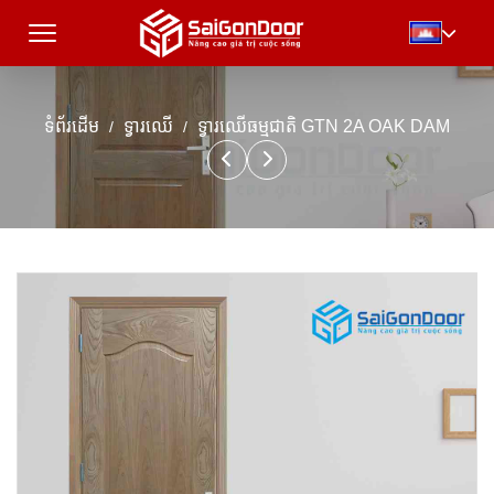
ទំព័រដើម
ទ្វារឈើ
ទ្វារឈើធម្មជាតិ GTN 2A OAK DAM