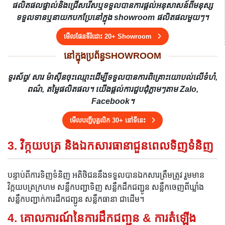
ផលិតផលផ្ទាល់និងជ្រើសរើសឬទទួលបានការផ្តល់អនុសាសន៍ពីមនុស្ស
ទទួលទានឬនាយកបកប្រែនៅក្នុង showroom ផលិតផលមួយៗ។
មើលផែនទីរំដោះ 20+ Showroom
នៅក្នុងប្រព័ន្ធSHOWROOM
ទូរស័ព្ទ/ សារ ម៉ាស៊ីនចុះឈ្មោះដើម្បីទទួលបានការពិគ្រោះយោបល់លើទំហំ,
ពណ៌, តម្លៃផលិតផល។ យើងផ្តល់ការជួបជុំភ្លាមៗតាម Zalo,
Facebook។
មើលបញ្ជីបុគ្គលិក 30+ នៅទីនេះ
3. វិក្កយបត្រ និងឯកសារធានាជួនពេលទិញទំនិញ
បន្ទាប់ពីការទិញទំនិញ អតិថិជននឹងទទួលបានឯកសារត្រឹមត្រូវ រួមមាន
វិក្កយបត្រក្រហម សន្លឹកបញ្ជាទិញ សន្លឹកដឹកជញ្ជូន សន្លឹកចេញពីឃ្លាំង
សន្លឹកបញ្ជាក់ការដឹកជញ្ជូន សន្លឹកធានា ជាដើម។
4. គោលការណ៍នៃការដឹកជញ្ជូន & ការតំឡើង