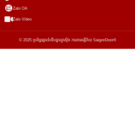
Zalo OA
Zalo Video
© 2025 ប្រព័ន្ធផ្សារទំនើបទ្វារប្លាស្ទិច ការពារអគ្គីភ័យ SaigonDoor®