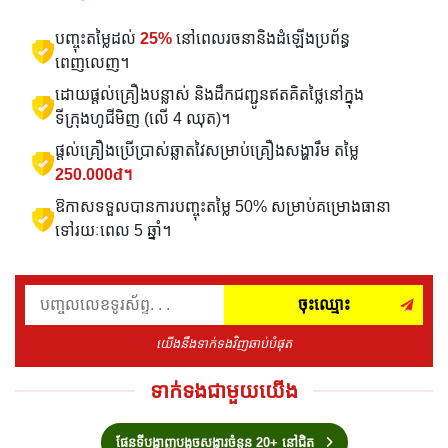
បញ្ចុះតម្លៃដល់
25%
នៅពេលរចនានិងដំឡើងប្រព័ន្ធ
ពេញលេញ។
ដោយផ្តល់គ្រឿងបន្លាស់ និងដឹកជញ្ជូនឥតគិតថ្លៃនៅក្នុង
ទីក្រុងហូជីមិញ (លើ 4 ឈុត)។
ផ្តល់គ្រឿងប្រើប្រាស់ឆ្លាតវៃសម្រាប់គ្រឿងសង្ហារឹម តម្លៃ
250.000đ។
ឱកាសទទួលបានការបញ្ចុះតម្លៃ 50% សម្រាប់គម្រោងធានា
ទៅរយៈពេល 5 ឆ្នាំ។
ចុះឈ្មោះ
យើងនឹងទាក់ទងវិញឆាប់បំផុត
ទាក់ទងជាមួយយើង
ផែនទីបង្ហាញបង្អួចសង្ហារចំនួន 20+ នៅជិត