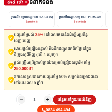
ទំនាក់ទំនង
ទ្វារឈើឧស្សាហកម្ម HDF 6A-C1 (5)
ទ្វារឈើឧស្សាហកម្ម HDF P1R5-C9
ទ
ទំនាក់ទំនង
ទំនាក់ទំនង
បញ្ចុះតម្លៃដល់
25%
នៅពេលរចនានិងដំឡើងប្រព័ន្ធ
ពេញលេញ។
ដោយផ្តល់គ្រឿងបន្លាស់ និងដឹកជញ្ជូនឥតគិតថ្លៃនៅក្នុង
ទីក្រុងហូជីមិញ (លើ 4 ឈុត)។
ផ្តល់គ្រឿងប្រើប្រាស់ឆ្លាតវៃសម្រាប់គ្រឿងសង្ហារឹម តម្លៃ
250.000đ។
ឱកាសទទួលបានការបញ្ចុះតម្លៃ 50% សម្រាប់គម្រោងធានា
ទៅរយៈពេល 5 ឆ្នាំ។
បន្ថែមទៅក្នុងរទេះទំនិញ
0834.494.494