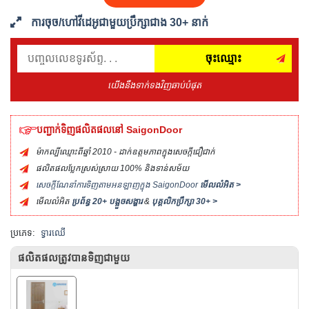
ការចុច/ហៅវីដេអូជាមួយប្រឹក្សាជាង 30+ នាក់
ចុះឈ្មោះ
យើងនឹងទាក់ទងវិញឆាប់បំផុត
បញ្ជាក់ទិញផលិតផលនៅ SaigonDoor
ម៉ាកល្បីឈ្មោះពីឆ្នាំ 2010 - ដាក់ឧត្តមភាពក្នុងសេចក្ដីជឿជាក់
ផលិតផលប្លែកស្រស់ស្រាយ 100% និងទាន់សម័យ
សេចក្ដីណែនាំការទិញតាមអនឡាញក្នុង SaigonDoor
មើលលំអិត >
មើលលំអិត
ប្រព័ន្ធ 20+ បង្អួចសង្ហារ
&
បុគ្គលិកប្រឹក្សា 30+ >
ប្រភេទ:
ទ្វារឈើ
ផលិតផលត្រូវបានទិញជាមួយ