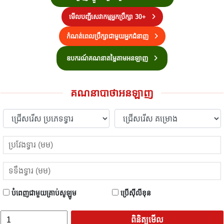
មើលបញ្ជីសេវាកម្មអ្នកប្រឹក្សា 30+
កំណត់ពេលប្រឹក្សាជាមួយអ្នកជំនាញ
ឧបករណ៍គណនាតម្លៃតាមអនឡាញ
គណនាបាថាអនឡាញ
បំពេញជាមួយគ្រាប់សូឡូម
ប្រើស៊ីលីខុន
ពិនិត្យមើល