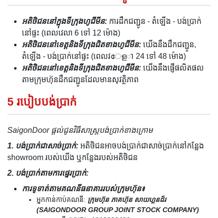
អតិថិជននៅក្នុងទីក្រុងហូជីមីន:
ការដឹកជញ្ជូន - តំឡើង - បង់ប្រាក់
នៅផ្ទះ (ពេលវេលា 6 ទៅ 12 ម៉ោង)
អតិថិជននៅខេត្តនិងទីក្រុងជិតខាងហូជីមីន:
យើងនឹងដឹកជញ្ជូន,
តំឡើង - បង់ប្រាក់នៅផ្ទះ (ពេលវേളា 24 ទៅ 48 ម៉ោង)
អតិថិជននៅខេត្តនិងទីក្រុងជិតខាងហូជីមីន:
យើងនឹងផ្ញើផលិតផល
តាមក្រុមហ៊ុនដឹកជញ្ជូនដែលមានសុវត្ថិភាព
5 របៀបបង់ប្រាក់
SaigonDoor ផ្តល់ជូនវិធីសាស្ត្របង់ប្រាក់ខាងក្រោម
1. បង់ប្រាក់ជាសាច់ប្រាក់:
អតិថិជនអាចបង់ប្រាក់ជាសាច់ប្រាក់នៅកន្លែង
showroom របស់យើង ឬកន្លែងរបស់អតិថិជន
2. បង់ប្រាក់តាមការផ្ទេរប្រាក់:
ការទូទាត់តាមគណនីធនាគាររបស់ក្រុមហ៊ុន៖
អ្នកកាន់កាប់គណនី:
ក្រុមហ៊ុន ភាគហ៊ុន សាយហ្គនដ័រ
(SAIGONDOOR GROUP JOINT STOCK COMPANY)