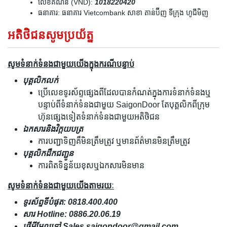
លេខគណនី (VND):
1018220420
ធនាគារ: ធនាគារ Vietcombank សាខា តាន់ប៊ីញ ទីក្រុង ហូជីមិញ
អតិថិជនសូមប្រយ័ត្ន
សូមទំនាក់ទំនងជាមួយយើងក្នុងករណីបន្ទាប់
បុគ្គលិកលក់
ប្រើលេខទូរស័ព្ទផ្សេងពីដែលបានកំណត់ក្នុងការទំនាក់ទំនងឬ
បន្ទាប់ពីទំនាក់ទំនងជាមួយ SaigonDoor តែបុគ្គលិកពីក្រុម
ហ៊ុនផ្សេងទៀតទំនាក់ទំនងជាមួយអតិថិជន
ឯកសារនិងវិក្កយបត្រ
ការបញ្ជាទិញគឺមិនត្រឹមត្រូវ ឬមានព័ត៌មានមិនត្រឹមត្រូវ
បុគ្គលិកដឹកជញ្ជូន
ការពិតទិន្នន័យខុសឬឯកសារមិនមាន
សូមទំនាក់ទំនងជាមួយយើងតាមរយៈ
ទូរស័ព្ទទីបំផុត: 0818.400.400
សារ Hotline: 0886.20.06.19
ផ្ញើអ៊ីមែលទៅ Sales.saigondoor@gmail.com