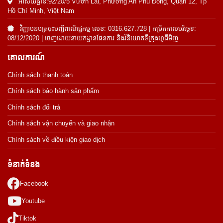
អាសយដ្ឋាន:92/20/5 Vườn Lài, Phường An Phú Đông, Quận 12, Tp
Hồ Chí Minh, Việt Nam
វិញ្ញាបនបត្រចុះបញ្ជីពាណិជ្ជកម្ម លេខ: 0316.627.728 | កម្រិតកាលបរិច្ឆេទ:
08/12/2020 | ចេញដោយនាយកដ្ឋានផែនការ និងវិនិយោគទីក្រុងហូជីមិញ
គោលការណ៍
Chính sách thanh toán
Chính sách bảo hành sản phẩm
Chính sách đổi trả
Chính sách vận chuyển và giao nhận
Chính sách về điều kiện giao dịch
ទំនាក់ទំនង
Facebook
Youtube
Tiktok