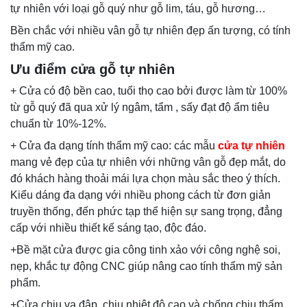
tự nhiên với loại gỗ quý như gỗ lim, táu, gỗ hương…
Bền chắc với nhiều vân gỗ tự nhiên đẹp ấn tượng, có tính
thẩm mỹ cao.
Ưu điểm cửa gỗ tự nhiên
+ Cửa có độ bền cao, tuổi thọ cao bởi được làm từ 100%
từ gỗ quý đã qua xử lý ngâm, tẩm , sấy đạt độ ẩm tiêu
chuẩn từ 10%-12%.
+ Cửa đa dạng tính thẩm mỹ cao: các mẫu
cửa tự nhiên
mang vẻ đẹp của tự nhiên với những vân gỗ đẹp mắt, do
đó khách hàng thoải mái lựa chọn màu sắc theo ý thích.
Kiểu dáng đa dạng với nhiều phong cách từ đơn giản
truyền thống, đến phức tạp thể hiện sự sang trọng, đẳng
cấp với nhiều thiết kế sáng tạo, độc đáo.
+Bề mặt cửa được gia công tinh xảo với công nghệ soi,
nẹp, khắc tự động CNC giúp nâng cao tính thẩm mỹ sản
phẩm.
+Cửa chịu va đập, chịu nhiệt độ cao và chống chịu thấm