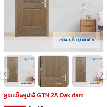
‹
›
ទ្វារឈើធម្មជាតិ GTN 2A Oak dam