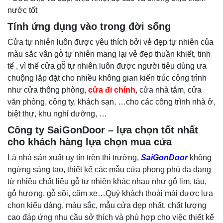
nước tốt
Tính ứng dụng vào trong đời sống
Cửa tự nhiên luôn được yêu thích bởi vẻ đẹp tự nhiên của
màu sắc vân gỗ tự nhiên mang lại vẻ đẹp thuần khiết, tinh
tế , vì thế cửa gỗ tự nhiên luôn được người tiêu dùng ưa
chuộng lắp đặt cho nhiều không gian kiến trúc công trình
như cửa thông phòng,
cửa đi chính
, cửa nhà tắm, cửa
văn phòng, công ty, khách sạn, …cho các công trình nhà ở,
biệt thự, khu nghỉ dưỡng, …
Công ty SaiGonDoor – lựa chọn tốt nhất
cho khách hàng lựa chọn mua cửa
Là nhà sản xuất uy tín trên thị trường,
SaiGonDoor
không
ngừng sáng tạo, thiết kế các mẫu cửa phong phú đa dạng
từ nhiều chất liệu gỗ tự nhiên khác nhau như gỗ lim, táu,
gỗ hương, gỗ sồi, căm xe…Quý khách thoải mái được lựa
chọn kiểu dáng, màu sắc, mẫu cửa đẹp nhất, chất lượng
cao đáp ứng nhu cầu sở thích và phù hợp cho việc thiết kế