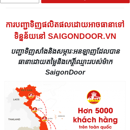
ការបញ្ជាទិញផលិតផលដោយអាចធានាទៅ
ទិន្នន័យនៅ SAIGONDOOR.VN
បញ្ជាទិញសាំងនិងសម្ភារៈអនឡាញដែលបាន
ធានាដោយតម្លៃនិងកេរ្តិ៍ឈ្មោះរបស់ម៉ាក
SaigonDoor