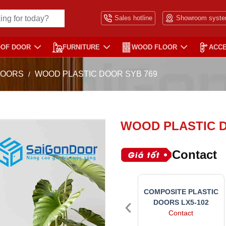
Sales hotline
Showroom syst
OOF DOOR
FURNITURE
WOOD FLOOR
ACC
DOORS
WOOD PLASTIC DOOR SYB 769
WOOD PLASTIC D
Contact
COMPOSITE PLASTIC
‹
DOORS LX5-102
Contact