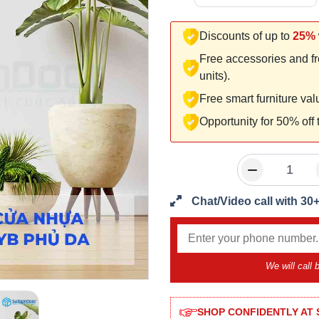
Discounts of up to
25%
Free accessories and fr
units).
Free smart furniture va
Opportunity for 50% off
Chat/Video call with 30
We will call
SHOP CONFIDENTLY AT