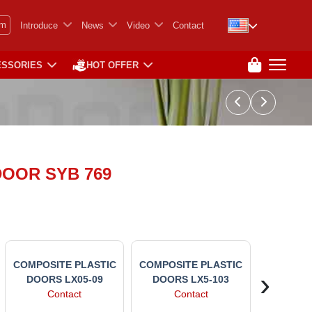
em
Introduce
News
Video
Contact
ESSORIES
HOT OFFER
OOR SYB 769
SUNGYU 
COMPOSITE PLASTIC
COMPOSITE PLASTIC
PLAST
›
DOORS LX05-09
DOORS LX5-103
WATER R
Contact
Contact
GOOD PRI
Co