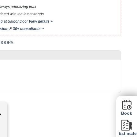
ays prioritizing trust
ted with the latest trends
ing at SaigonDoor
View details >
ystem
&
30+ consultants >
 DOORS
Book
Estimate